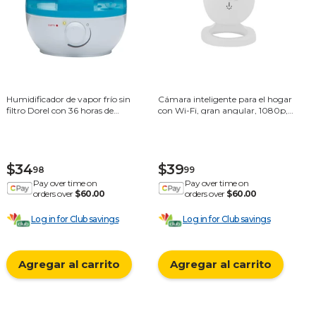
Humidificador de vapor frío sin
Cámara inteligente para el hogar
filtro Dorel con 36 horas de
con Wi-Fi, gran angular, 1080p,
funcionamiento - Azul
HD, con detección de movimiento,
color blanco, Vivitar IPC113-WHT
$34
$39
98
99
Pay over time on
Pay over time on
orders over
$60.00
orders over
$60.00
Log in for Club savings
Log in for Club savings
Agregar al carrito
Agregar al carrito