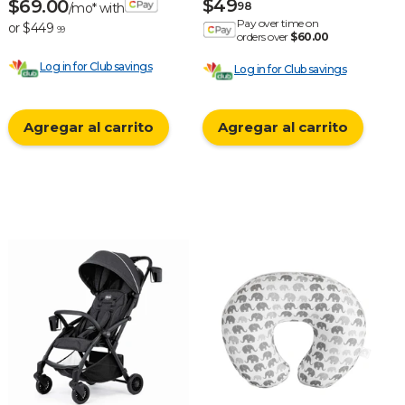
$49
$69.00
98
/mo* with
Pay over time on
or $449
99
orders over
$60.00
Log in for Club savings
Log in for Club savings
Agregar al carrito
Agregar al carrito