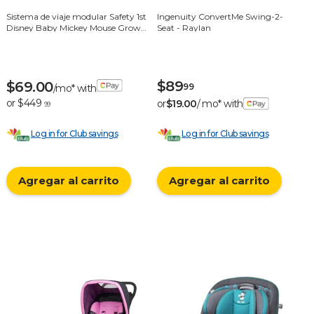
Sistema de viaje modular Safety 1st
Ingenuity ConvertMe Swing-2-
Disney Baby Mickey Mouse Grow
Seat - Raylan
and Go - Negro
$89
$69.00
99
/mo* with
or $449
or
$19.00
/ mo* with
99
Log in for Club savings
Log in for Club savings
Agregar al carrito
Agregar al carrito