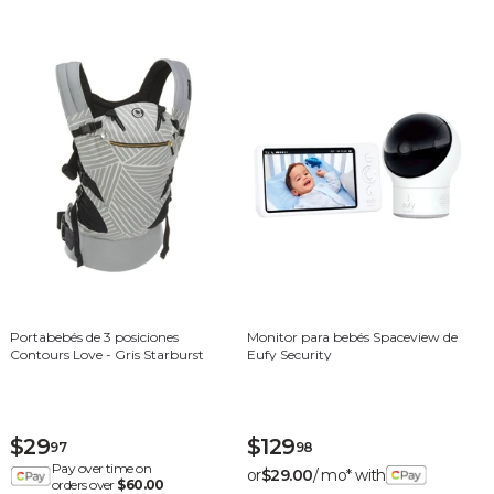
Portabebés de 3 posiciones
Monitor para bebés Spaceview de
Contours Love - Gris Starburst
Eufy Security
$29
$129
97
98
Pay over time on
or
$29.00
/ mo* with
orders over
$60.00