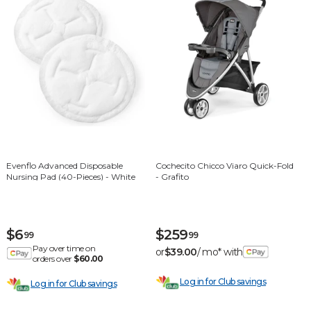
Evenflo Advanced Disposable
Cochecito Chicco Viaro Quick-Fold
Nursing Pad (40-Pieces) - White
- Grafito
$6
$259
99
99
Pay over time on
or
$39.00
/ mo* with
orders over
$60.00
Log in for Club savings
Log in for Club savings